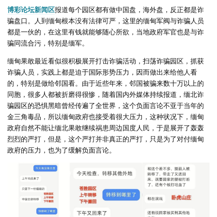
博彩论坛新闻区
报道每个园区都有做中国盘，海外盘，反正都是诈
骗盘口。人到缅甸根本没有法律可严，这里的缅甸军阀与诈骗人员
都是一伙的，在这里有钱就能够随心所欲，当地政府军官也是与诈
骗同流合污，特别是缅军。
缅甸果敢最近看似很积极展开打击诈骗活动，扫荡诈骗园区，抓获
诈骗人员，实践上都是迫于国际形势压力，因而做出来给他人看
的，特别是做给邻国看。由于近些年来，邻国被骗来数十万以上的
同胞，很多人都被折磨得很惨，随着国内外媒体持续报道，缅北诈
骗园区的恐惧黑暗曾经传遍了全世界，这个负面言论不亚于当年的
金三角毒品，所以缅甸政府也接受着很大压力，这种状况下，缅甸
政府自然不能让缅北果敢继续祸患周边国度人民，于是展开了轰轰
烈烈的严打，但是，这个严打并非真正的严打，只是为了对付缅甸
政府的压力，也为了缓解负面言论。