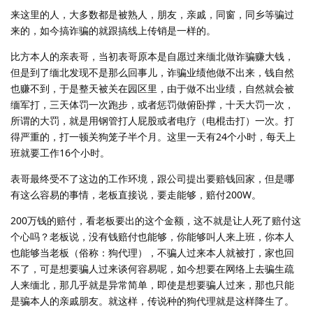
来这里的人，大多数都是被熟人，朋友，亲戚，同窗，同乡等骗过
来的，如今搞诈骗的就跟搞线上传销是一样的。
比方本人的亲表哥，当初表哥原本是自愿过来缅北做诈骗赚大钱，
但是到了缅北发现不是那么回事儿，诈骗业绩他做不出来，钱自然
也赚不到，于是整天被关在园区里，由于做不出业绩，自然就会被
缅军打，三天体罚一次跑步，或者惩罚做俯卧撑，十天大罚一次，
所谓的大罚，就是用钢管打人屁股或者电疗（电棍击打）一次。打
得严重的，打一顿关狗笼子半个月。这里一天有24个小时，每天上
班就要工作16个小时。
表哥最终受不了这边的工作环境，跟公司提出要赔钱回家，但是哪
有这么容易的事情，老板直接说，要走能够，赔付200W。
200万钱的赔付，看老板要出的这个金额，这不就是让人死了赔付这
个心吗？老板说，没有钱赔付也能够，你能够叫人来上班，你本人
也能够当老板（俗称：狗代理），不骗人过来本人就被打，家也回
不了，可是想要骗人过来谈何容易呢，如今想要在网络上去骗生疏
人来缅北，那几乎就是异常简单，即使是想要骗人过来，那也只能
是骗本人的亲戚朋友。就这样，传说种的狗代理就是这样降生了。