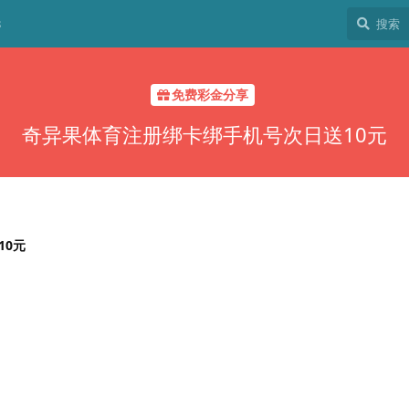
8
免费彩金分享
奇异果体育注册绑卡绑手机号次日送10元
10元