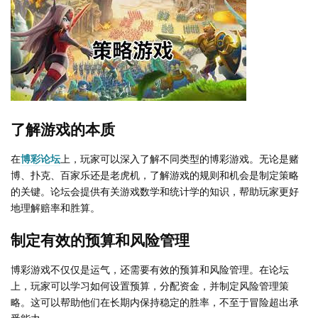
了解游戏的本质
在
博彩论坛
上，玩家可以深入了解不同类型的博彩游戏。无论是赌
博、扑克、百家乐还是老虎机，了解游戏的规则和机会是制定策略
的关键。论坛会提供有关游戏数学和统计学的知识，帮助玩家更好
地理解赔率和胜算。
制定有效的预算和风险管理
博彩游戏不仅仅是运气，还需要有效的预算和风险管理。在论坛
上，玩家可以学习如何设置预算，分配资金，并制定风险管理策
略。这可以帮助他们在长期内保持稳定的胜率，不至于冒险超出承