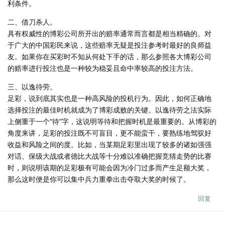
利条件。
二、借刀杀人。
具有权威性的博彩公司所开出的赔率通常而言都是相当精确的。对
于广大的中国彩民来说，这些赔率无疑是投注参考时最好的良师益
友。如果你在买彩时不知从何处下手的话，那么参照各大博彩公司
的赔率进行投注也是一种较为稳妥且命中率较高的投注方法。
三、以逸待劳。
足彩，说到底其实也是一种高风险的投机行为。因此，如何正确地
选择投注的最佳时机就成为了博彩成败的关键。以逸待劳之法实际
上侧重于一个“待”字，这说明等待和把握时机是最重要的。从博彩的
角度来讲，足彩的投注既不可盲目，更不能蛮干，要熟练地驾驭好
收益和风险之间的度。比如，当某期足彩里出现了较多的诸如强强
对话、保级大战或者德比大战等十分难以准确把握竞猜走势的比赛
时，则说明该期的足彩极有可能会因为冷门过多而产生足额大奖，
那么这时便是你可以集中兵力重拳出击夺取大奖的时候了。
回复