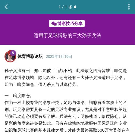
1
/
1
条
博彩技巧分享
适用于足球博彩的三大孙子兵法
体育博彩论坛
2025年1月19日
孙子兵法有曰：知己知彼，百战不殆。此法放之四海皆准，即使是
在足球博彩领域。除此以外，还有还有三大孙子兵法适用于足彩，
即为：暗度陈仓、借刀杀人与以逸待劳。
一、暗度陈仓。
作为一种比较专业的彩票种类，足彩与体彩、福彩有着本质上的区
别。玩足彩需要具备一定的足球专业知识，尤其是对于意甲和英超
的资讯动态必须要有所了解。兵法有云：明修栈道，暗度陈仓。从
足彩的角度来讲亦是如此。只有在你熟练地掌握好国际足球的专业
知识和足球比赛的基本规律之后，才能为最终赢取500万大奖创造有