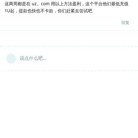
这两周都是在 uz。com 用以上方法盈利，这个平台他们最低充值
1U起，提款也快也不卡款，你们赶紧去尝试吧
回复
说点什么吧...